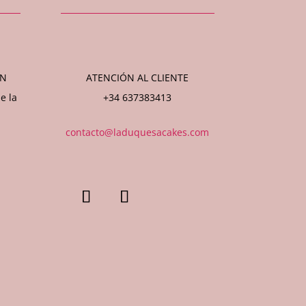
ÓN
ATENCIÓN AL CLIENTE
e la
+34 637383413
contacto@laduquesacakes.com