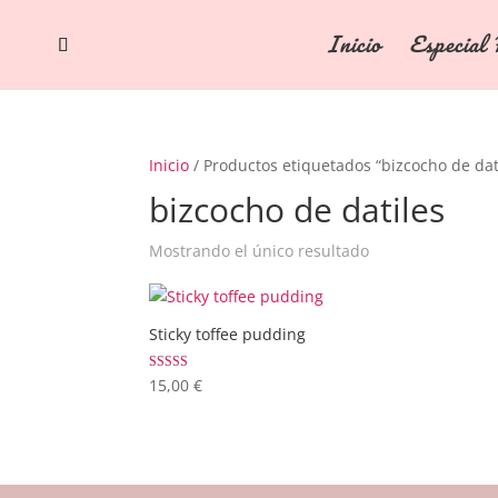
Inicio
Especial 
Inicio
/ Productos etiquetados “bizcocho de dat
bizcocho de datiles
Mostrando el único resultado
Sticky toffee pudding
Valorado con
15,00
€
5.00
de 5