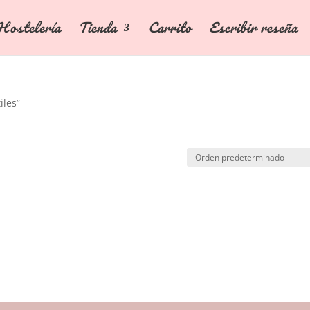
Hostelería
Tienda
Carrito
Escribir reseña
iles”