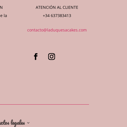
ÓN
ATENCIÓN AL CLIENTE
e la
+34 637383413
contacto@laduquesacakes.com
xtos legales