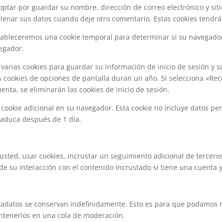
optar por guardar su nombre, dirección de correo electrónico y sit
lenar sus datos cuando deje otro comentario. Estas cookies tendr
estableceremos una cookie temporal para determinar si su navegador
egador.
arias cookies para guardar su información de inicio de sesión y su
as cookies de opciones de pantalla duran un año. Si selecciona «Rec
enta, se eliminarán las cookies de inicio de sesión.
a cookie adicional en su navegador. Esta cookie no incluye datos pe
 Caduca después de 1 día.
usted, usar cookies, incrustar un seguimiento adicional de tercero
de su interacción con el contenido incrustado si tiene una cuenta y
etadatos se conservan indefinidamente. Esto es para que podamos 
tenerlos en una cola de moderación.