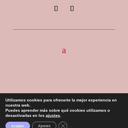
Utilizamos cookies para ofrecerte la mejor experiencia en
nuestra web.
Puedes aprender más sobre qué cookies utilizamos o
Todos los Derechos reservados «La Duquesa Cakes»
desactivarlas en los
ajustes
.
2023 –
Desarrollado por ROI Agencia Creativa
Cerrar el banner de cookies RGPD
Aceptar
Ajustes