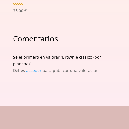
Valorado con
35,00
€
5.00
de 5
Comentarios
Sé el primero en valorar “Brownie clásico (por
plancha)”
Debes
acceder
para publicar una valoración.