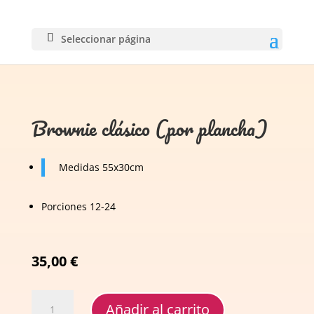
Seleccionar página
Brownie clásico (por plancha)
Medidas 55x30cm
Porciones 12-24
35,00
€
Brownie
Añadir al carrito
clásico