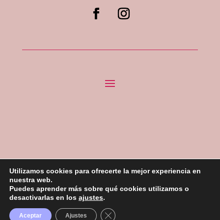
Utilizamos cookies para ofrecerte la mejor experiencia en
nuestra web.
Puedes aprender más sobre qué cookies utilizamos o
Todos los Derechos reservados «La Duquesa Cakes»
desactivarlas en los
ajustes
.
2023 –
Desarrollado por ROI Agencia Creativa
Cerrar el banner de cookies RGPD
Aceptar
Ajustes