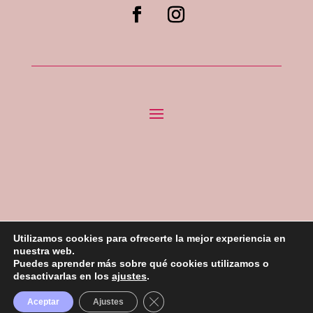
Utilizamos cookies para ofrecerte la mejor experiencia en
nuestra web.
Puedes aprender más sobre qué cookies utilizamos o
Todos los Derechos reservados «La Duquesa Cakes»
desactivarlas en los
ajustes
.
2023 –
Desarrollado por ROI Agencia Creativa
Cerrar el banner de cookies RGPD
Aceptar
Ajustes